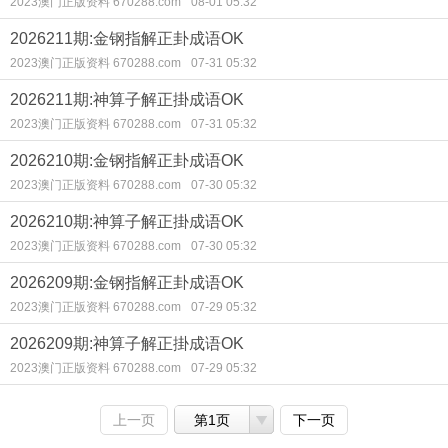
2023澳门正版资料 670288.com
08-01 05:32
2026211期:金钢指解正卦成语OK
2023澳门正版资料 670288.com
07-31 05:32
2026211期:神算子解正掛成语OK
2023澳门正版资料 670288.com
07-31 05:32
2026210期:金钢指解正卦成语OK
2023澳门正版资料 670288.com
07-30 05:32
2026210期:神算子解正掛成语OK
2023澳门正版资料 670288.com
07-30 05:32
2026209期:金钢指解正卦成语OK
2023澳门正版资料 670288.com
07-29 05:32
2026209期:神算子解正掛成语OK
2023澳门正版资料 670288.com
07-29 05:32
上一页
第1页
下一页