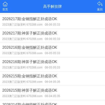
高手解挂牌
首页
返回
2026217期:金钢指解正卦成语OK
2023澳门正版资料 670288.com
08-06 05:33
2026217期:神算子解正掛成语OK
2023澳门正版资料 670288.com
08-06 05:33
2026216期:金钢指解正卦成语OK
2023澳门正版资料 670288.com
08-05 05:33
2026216期:神算子解正掛成语OK
2023澳门正版资料 670288.com
08-05 05:33
2026215期:金钢指解正卦成语OK
2023澳门正版资料 670288.com
08-04 05:35
2026215期:神算子解正掛成语OK
2023澳门正版资料 670288.com
08-04 05:35
2026214期:金钢指解正卦成语OK