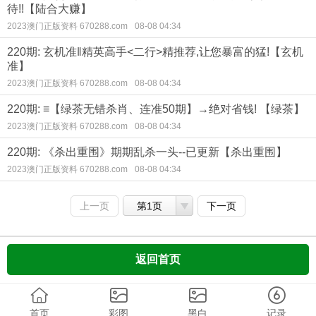
待!!【陆合大赚】
2023澳门正版资料 670288.com
08-08 04:34
220期: 玄机准‖精英高手<二行>精推荐,让您暴富的猛!【玄机
准】
2023澳门正版资料 670288.com
08-08 04:34
220期: ≡【绿茶无错杀肖、连准50期】→绝对省钱! 【绿茶】
2023澳门正版资料 670288.com
08-08 04:34
220期: 《杀出重围》期期乱杀一头--已更新【杀出重围】
2023澳门正版资料 670288.com
08-08 04:34
上一页
第1页
下一页
返回首页
首页
彩图
黑白
记录