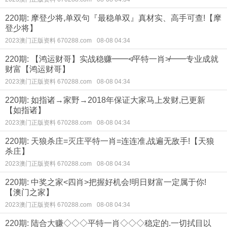
220期: 摩登少将,单双句『最稳单双』真材实、高手可查!【摩
登少将】
2023澳门正版资料 670288.com
08-08 04:34
220期: 【鸿运财哥】实战稳赚━━≮平特一肖≯━━专业成就
财富【鸿运财哥】
2023澳门正版资料 670288.com
08-08 04:34
220期: 如指诸→家野→2018年保证大家马上发财,已更新
【如指诸】
2023澳门正版资料 670288.com
08-08 04:34
220期: 天狼杀庄=灭庄平特一肖=连连准,战遍无敌手!【天狼
杀庄】
2023澳门正版资料 670288.com
08-08 04:34
220期: 中奖之家<四肖>把握好机会!明日财富一定属于你!
【澳门之家】
2023澳门正版资料 670288.com
08-08 04:34
220期: 陆合大赚◇◇◇平特一肖◇◇◇稳定的.一切拭目以