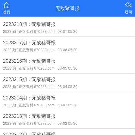
无敌猪哥报
首页
返回
2023218期：无敌猪哥报
2023澳门正版资料 670288.com
08-07 05:30
2023217期：无敌猪哥报
2023澳门正版资料 670288.com
08-06 05:30
2023216期：无敌猪哥报
2023澳门正版资料 670288.com
08-05 05:30
2023215期：无敌猪哥报
2023澳门正版资料 670288.com
08-04 05:30
2023214期：无敌猪哥报
2023澳门正版资料 670288.com
08-03 05:30
2023213期：无敌猪哥报
2023澳门正版资料 670288.com
08-02 05:30
2023212期：无敌猪哥报