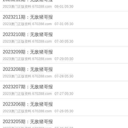
2023澳门正版资料 670288.com
08-01 05:30
2023211期：无敌猪哥报
2023澳门正版资料 670288.com
07-31 05:30
2023210期：无敌猪哥报
2023澳门正版资料 670288.com
07-30 05:30
2023209期：无敌猪哥报
2023澳门正版资料 670288.com
07-29 05:30
2023208期：无敌猪哥报
2023澳门正版资料 670288.com
07-28 05:30
2023207期：无敌猪哥报
2023澳门正版资料 670288.com
07-27 05:30
2023206期：无敌猪哥报
2023澳门正版资料 670288.com
07-26 05:30
2023205期：无敌猪哥报