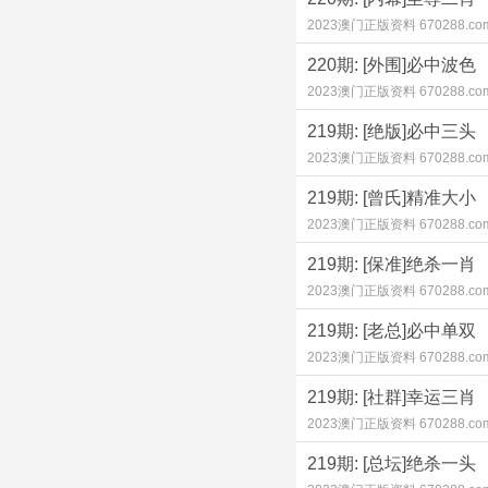
2023澳门正版资料 670288.co
220期: [外围]必中波色
2023澳门正版资料 670288.co
219期: [绝版]必中三头
2023澳门正版资料 670288.co
219期: [曾氏]精准大小
2023澳门正版资料 670288.co
219期: [保准]绝杀一肖
2023澳门正版资料 670288.co
219期: [老总]必中单双
2023澳门正版资料 670288.co
219期: [社群]幸运三肖
2023澳门正版资料 670288.co
219期: [总坛]绝杀一头