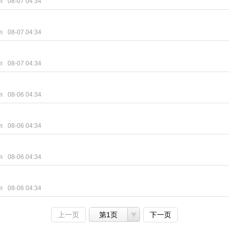
m
08-07 04:34
m
08-07 04:34
m
08-07 04:34
m
08-06 04:34
m
08-06 04:34
m
08-06 04:34
m
08-06 04:34
上一页
第1页
下一页