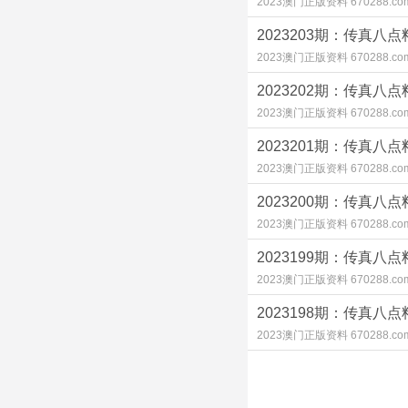
2023澳门正版资料 670288.co
2023203期：传真八点
2023澳门正版资料 670288.co
2023202期：传真八点
2023澳门正版资料 670288.co
2023201期：传真八点
2023澳门正版资料 670288.co
2023200期：传真八点
2023澳门正版资料 670288.co
2023199期：传真八点
2023澳门正版资料 670288.co
2023198期：传真八点
2023澳门正版资料 670288.co